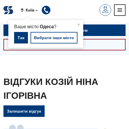
Київ
▲
×
Ваше місто
Одеса
?
Записатися на прийом
Так
Вибрати інше місто
Консультації -30%
ВІДГУКИ КОЗІЙ НІНА
ІГОРІВНА
Залишити відгук
Вакансії