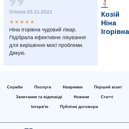
Заходи БПР
Діагностика
Олена 03.11.2021
Козій
Інтернатура
Діагностичне відділення
★
★
★
★
★
★
★
★
★
★
Ніна
Енциклопедія
Ендоскопічне відділення
Ніна Ігорівна чудовий лікар.
Ігорівна
Підібрала ефективне лікування
Програма лояльності
Інструментальна діагностика
для вирішення моєї проблеми.
Відгуки
Рентгенографія
Дякую.
Відео
УЗД
Декларування
Для дорослих
Національний скринінг здоров’я 40+
Служби
Послуги
Напрямки
Перший візит
Акушерство і гінекологія
Українська
Запитання та відповіді
Новини
Статті
Алергологія, імунологія
Російська
Інтерв'ю
Публічні договори
Андрологія
Безоплатні послуги