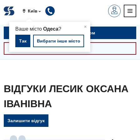
Київ
▲
×
Ваше місто
Одеса
?
Записатися на прийом
Так
Вибрати інше місто
Консультації -30%
ВІДГУКИ ЛЕСИК ОКСАНА
ІВАНІВНА
Залишити відгук
Вакансії