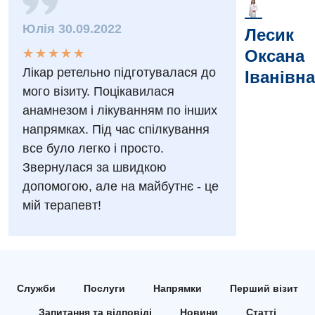
Заходи БПР
Діагностика
Юлія 30.09.2022
Лесик
Інтернатура
★
★
★
★
★
★
★
★
★
★
Оксана
Діагностичне відділення
Лікар ретельно підготувалася до
Іванівна
Енциклопедія
Ендоскопічне відділення
мого візиту. Поцікавилася
Програма лояльності
анамнезом і лікуванням по інших
Інструментальна діагностика
напрямках. Під час спілкування
Відгуки
Рентгенографія
все було легко і просто.
Відео
УЗД
Звернулася за швидкою
Декларування
допомогою, але на майбутнє - це
Для дорослих
мій терапевт!
Національний скринінг здоров’я 40+
Акушерство і гінекологія
Українська
Алергологія, імунологія
Російська
Служби
Андрологія
Послуги
Напрямки
Перший візит
Запитання та відповіді
Новини
Статті