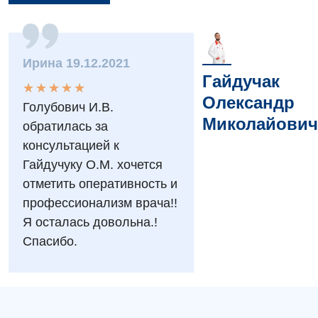
Вакансії
Заходи БПР
Діагностика
Інтернатура
Діагностичне відділення
Ирина 19.12.2021
Гайдучак
★
★
★
★
★
★
★
★
★
★
Енциклопедія
Ендоскопічне відділення
Олександр
Голубович И.В.
Програма лояльності
Інструментальна діагностика
Миколайович
обратилась за
Відгуки
консультацией к
Рентгенографія
Гайдучуку О.М. хочется
Відео
УЗД
отметить оперативность и
Декларування
профессионализм врача!!
Для дорослих
Національний скринінг здоров’я 40+
Я осталась довольна.!
Спасибо.
Акушерство і гінекологія
Українська
Алергологія, імунологія
Російська
Андрологія