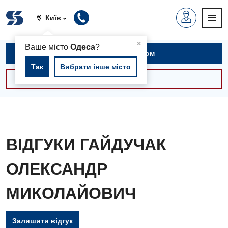
Київ
▲
×
Ваше місто
Одеса
?
Записатися на прийом
Так
Вибрати інше місто
Консультації -30%
ВІДГУКИ ГАЙДУЧАК
ОЛЕКСАНДР
МИКОЛАЙОВИЧ
Залишити відгук