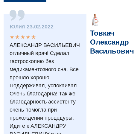
Вакансії
Заходи БПР
Діагностика
Юлия 23.02.2022
Інтернатура
Товкач
Діагностичне відділення
★
★
★
★
★
★
★
★
★
★
Олександр
Енциклопедія
Ендоскопічне відділення
АЛЕКСАНДР ВАСИЛЬЕВИЧ
Васильович
отличный врач! Сделал
Програма лояльності
Інструментальна діагностика
гастроскопию без
Відгуки
Рентгенографія
медикаментозного сна. Все
прошло хорошо.
Відео
УЗД
Декларування
Поддерживал, успокаивал.
Очень благодарна! Так же
Для дорослих
Національний скринінг здоров’я 40+
благодарность ассистенту
Акушерство і гінекологія
очень помогла при
Українська
прохождении процедуры.
Алергологія, імунологія
Російська
Идите к АЛЕКСАНДРУ
Андрологія