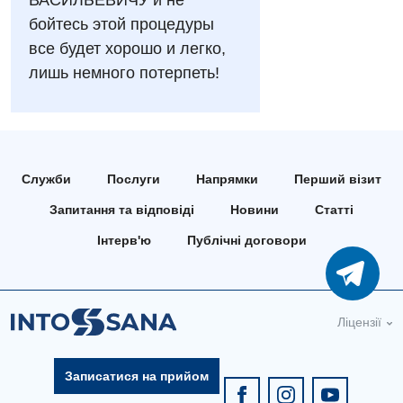
ВАСИЛЬЕВИЧУ и не
бойтесь этой процедуры
Безоплатні послуги
все будет хорошо и легко,
Вакцинація
лишь немного потерпеть!
Гастроентерологія
Гематологія
Дерматовенерологія
Служби
Послуги
Напрямки
Перший візит
Дієтологія
Запитання та відповіді
Новини
Статті
Інтерв'ю
Публічні договори
Ендокринологія
Кардіологія
Мамологія
Ліцензії
Медична психологія
Записатися на прийом
Неврологія