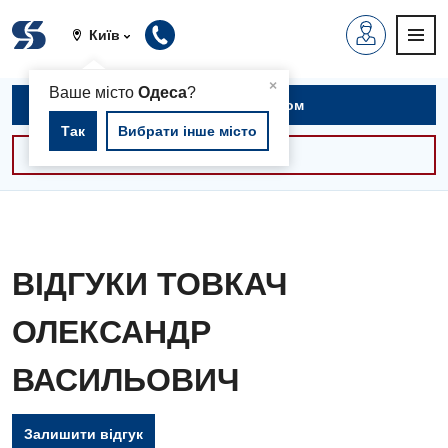
Київ
▲
×
Ваше місто
Одеса
?
Записатися на прийом
Так
Вибрати інше місто
Консультації -30%
ВІДГУКИ ТОВКАЧ
ОЛЕКСАНДР
ВАСИЛЬОВИЧ
Залишити відгук