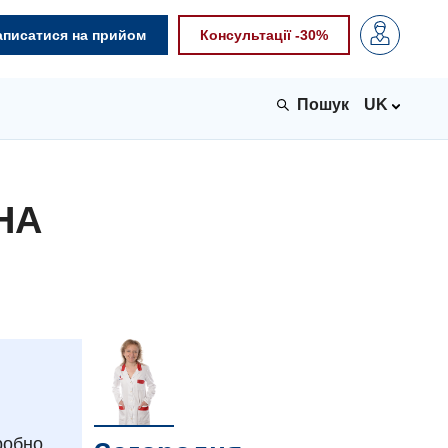
аписатися на прийом
Консультації -30%
UK
НА
робно