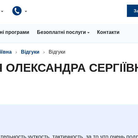
и
З
ні програми
Безоплатні послуги
Контакти
іївна
Відгуки
Відгуки
 ОЛЕКСАНДРА СЕРГІЇВ
льность чуткость, тактичность, за то что очень под