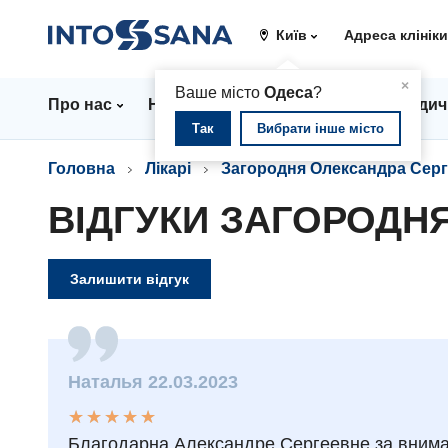
Київ
Адреса клінік
▲
×
Ваше місто
Одеса
?
Про нас
Напрямки
Ціни
Лікарі
Медич
Так
Вибрати інше місто
Головна
Лікарі
Загородня Олександра Серг
ВІДГУКИ ЗАГОРОДНЯ
Залишити відгук
Наталья 22.03.2023
★
★
★
★
★
★
★
★
★
★
Благодарна Александре Сергеевне за внимате