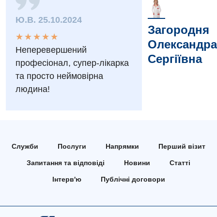
Заходи БПР
Діагностика
Ю.В. 25.10.2024
Інтернатура
Діагностичне відділення
Загородня
★
★
★
★
★
★
★
★
★
★
Олександра
Енциклопедія
Ендоскопічне відділення
Неперевершений
Сергіївна
професіонал, супер-лікарка
Програма лояльності
Інструментальна діагностика
та просто неймовірна
Відгуки
Рентгенографія
людина!
Відео
УЗД
Декларування
Для дорослих
Національний скринінг здоров’я 40+
Служби
Послуги
Напрямки
Перший візит
Акушерство і гінекологія
Українська
Запитання та відповіді
Новини
Статті
Алергологія, імунологія
Російська
Інтерв'ю
Публічні договори
Андрологія
Безоплатні послуги