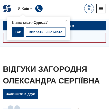
Київ
▲
×
Ваше місто
Одеса
?
Записатися на прийом
Так
Вибрати інше місто
Консультації -30%
ВІДГУКИ ЗАГОРОДНЯ
ОЛЕКСАНДРА СЕРГІЇВНА
Залишити відгук
Вакансії