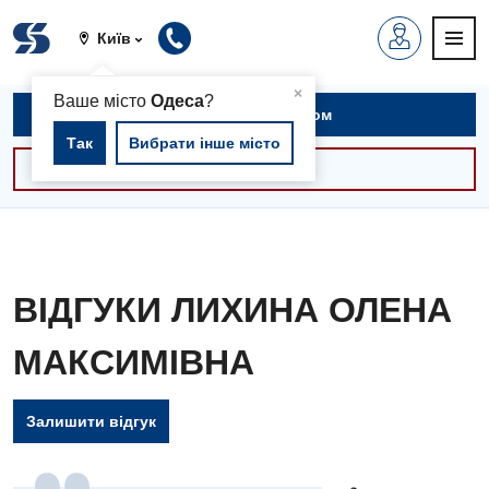
Київ
▲
×
Ваше місто
Одеса
?
Записатися на прийом
Так
Вибрати інше місто
Консультації -30%
ВІДГУКИ ЛИХИНА ОЛЕНА
МАКСИМІВНА
Залишити відгук
Вакансії