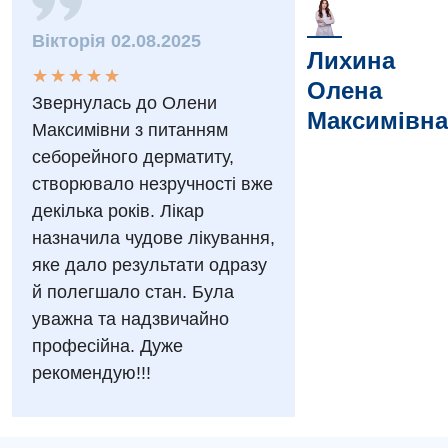
Заходи БПР
Діагностика
Вікторія 02.08.2025
Лихина
Інтернатура
★
★
★
★
★
★
★
★
★
★
Діагностичне відділення
Олена
Звернулась до Олени
Енциклопедія
Ендоскопічне відділення
Максимівна
Максимівни з питанням
Програма лояльності
Інструментальна діагностика
себорейного дерматиту,
створювало незручності вже
Відгуки
Рентгенографія
декілька років. Лікар
Відео
УЗД
назначила чудове лікування,
Декларування
яке дало результати одразу
Для дорослих
Національний скринінг здоров’я 40+
й полегшало стан. Була
уважна та надзвичайно
Акушерство і гінекологія
професійна. Дуже
Українська
Алергологія, імунологія
рекомендую!!!
Російська
Андрологія