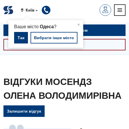
Київ
▲
×
Ваше місто
Одеса
?
Записатися на прийом
Так
Вибрати інше місто
Консультації -30%
ВІДГУКИ МОСЕНДЗ
ОЛЕНА ВОЛОДИМИРІВНА
Залишити відгук
Вакансії