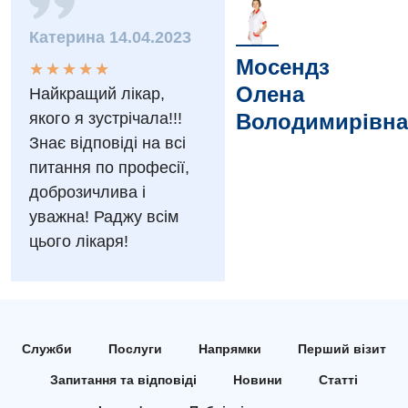
Заходи БПР
Діагностика
Катерина 14.04.2023
Інтернатура
Мосендз
Діагностичне відділення
★
★
★
★
★
★
★
★
★
★
Олена
Найкращий лікар,
Енциклопедія
Ендоскопічне відділення
якого я зустрічала!!!
Володимирівна
Програма лояльності
Інструментальна діагностика
Знає відповіді на всі
питання по професії,
Відгуки
Рентгенографія
доброзичлива і
Відео
УЗД
уважна! Раджу всім
Декларування
цього лікаря!
Для дорослих
Національний скринінг здоров’я 40+
Акушерство і гінекологія
Українська
Алергологія, імунологія
Російська
Служби
Послуги
Напрямки
Перший візит
Андрологія
Запитання та відповіді
Новини
Статті
Безоплатні послуги