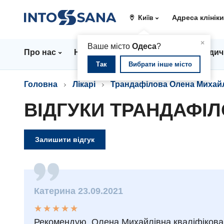
Київ
Адреса клінік
▲
×
Ваше місто
Одеса
?
Про нас
Напрямки
Ціни
Лікарі
Медич
Так
Вибрати інше місто
Головна
Лікарі
Трандафілова Олена Михай
ВІДГУКИ ТРАНДАФІ
Залишити відгук
Катерина 23.09.2021
★
★
★
★
★
★
★
★
★
★
Рекомендую. Олена Михайлівна кваліфікован