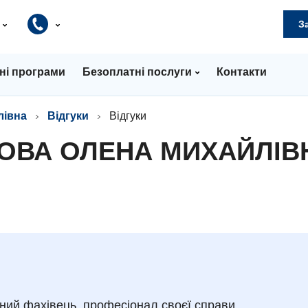
и
З
ні програми
Безоплатні послуги
Контакти
лівна
Відгуки
Відгуки
ЛОВА ОЛЕНА МИХАЙЛІВ
ий фахівець, професіонал своєї справи.