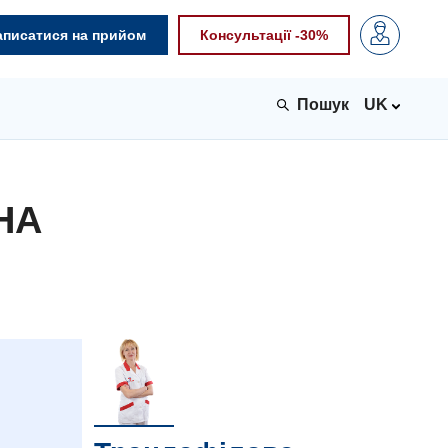
аписатися на прийом
Консультації -30%
UK
НА