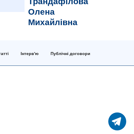
Трандафілова
Олена
Михайлівна
атті
Інтерв'ю
Публічні договори