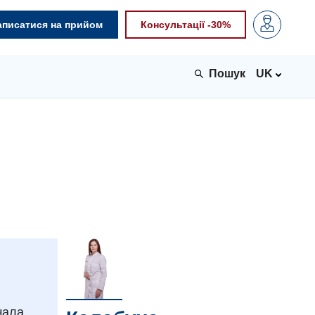
аписатися на прийом
Консультації -30%
UK
чала.