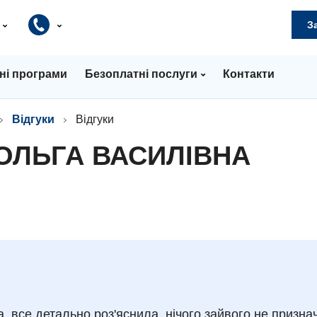
и
З
ні програми
Безоплатні послуги
Контакти
Відгуки
Відгуки
 ОЛЬГА ВАСИЛІВНА
а, все детально роз'яснила, нічого зайвого не призна