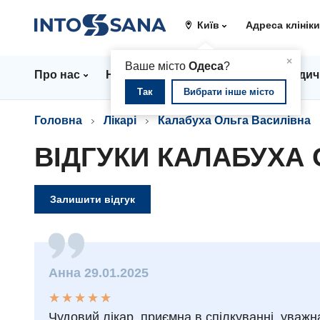
Київ
Адреса клінік
▲
×
Ваше місто
Одеса
?
Про нас
Напрямки
Ціни
Лікарі
Медич
Так
Вибрати інше місто
Головна
Лікарі
Калабуха Ольга Василівна
ВІДГУКИ КАЛАБУХА
Залишити відгук
Анна 29.01.2025
★
★
★
★
★
★
★
★
★
★
Чудовий лікар, приємна в спілкуванні, уважн