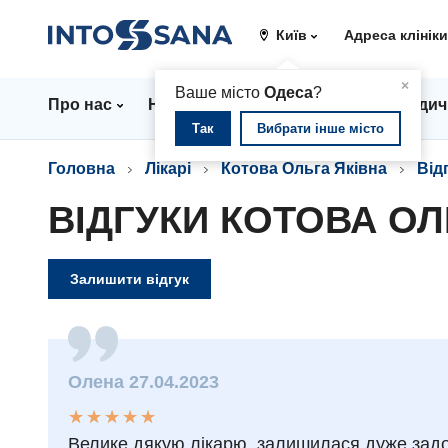
Київ
Адреса клінік
▲
×
Ваше місто
Одеса
?
Про нас
Напрямки
Ціни
Лікарі
Медич
Так
Вибрати інше місто
Головна
Лікарі
Котова Ольга Яківна
Від
ВІДГУКИ КОТОВА ОЛ
Залишити відгук
Олена 27.04.2023
★
★
★
★
★
★
★
★
★
★
Велике дякую лікарю, залишилася дуже задов