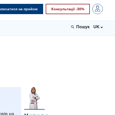
аписатися на прийом
Консультації -30%
UK
овів на