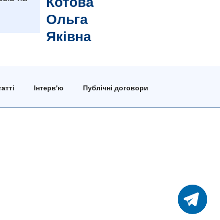
Котова
Ольга
Яківна
атті
Інтерв'ю
Публічні договори