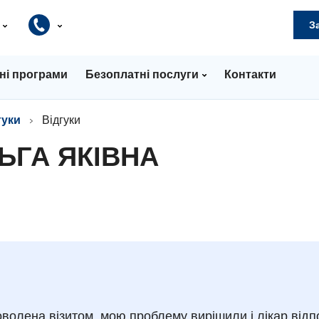
и
З
ні програми
Безоплатні послуги
Контакти
гуки
Відгуки
ЬГА ЯКІВНА
олена візитом, мою проблему вирішили і лікар відп