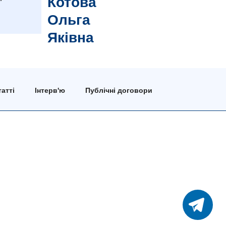
Котова
Ольга
Яківна
атті
Інтерв'ю
Публічні договори