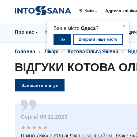
Київ
Адреса клінік
▲
×
Ваше місто
Одеса
?
Про нас
Напрямки
Ціни
Лікарі
Медич
Так
Вибрати інше місто
Головна
Лікарі
Котова Ольга Яківна
Від
ВІДГУКИ КОТОВА ОЛ
Залишити відгук
Сергій 09.11.2023
★
★
★
★
★
★
★
★
★
★
Щиро дякую Ользі Яківні за прийом. Дуже чуй