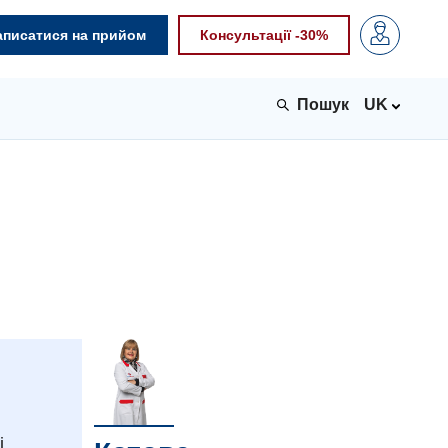
аписатися на прийом
Консультації -30%
UK
і