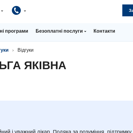
и
З
ні програми
Безоплатні послуги
Контакти
гуки
Відгуки
ЬГА ЯКІВНА
ний і уважний лікар. Подяка за розуміння, підтримку 