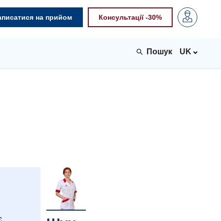
аписатися на прийом
Консультації -30%
UK
є.