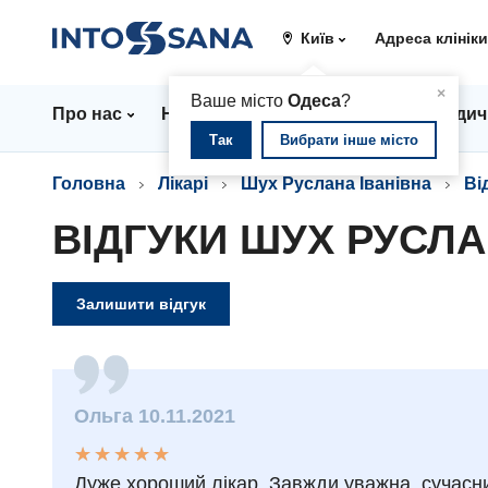
Київ
Адреса клінік
▲
×
Ваше місто
Одеса
?
Про нас
Напрямки
Ціни
Лікарі
Медич
Так
Вибрати інше місто
Головна
Лікарі
Шух Руслана Іванівна
Ві
ВІДГУКИ ШУХ РУСЛА
Залишити відгук
Ольга 10.11.2021
★
★
★
★
★
★
★
★
★
★
Дуже хороший лікар. Завжди уважна, сучасни