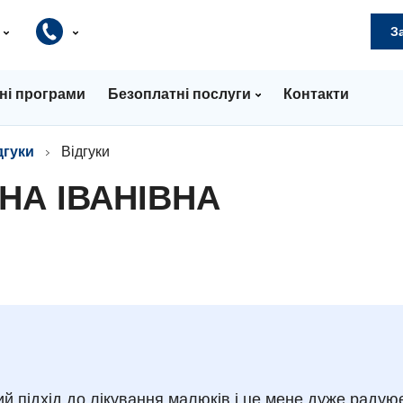
и
З
ні програми
Безоплатні послуги
Контакти
дгуки
Відгуки
НА ІВАНІВНА
й підхід до лікування малюків і це мене дуже радую