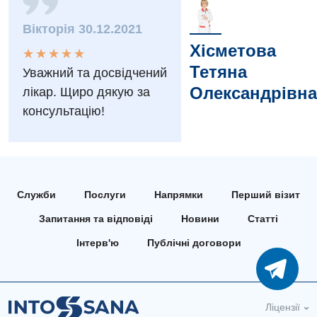
Інтернатура
Діагностичне відділення
Вікторія 30.12.2021
Хісметова
Енциклопедія
Ендоскопічне відділення
★
★
★
★
★
★
★
★
★
★
Тетяна
Уважний та досвідчений
Програма лояльності
Інструментальна діагностика
Олександрівна
лікар. Щиро дякую за
Відгуки
Рентгенографія
консультацію!
Відео
УЗД
Декларування
Для дорослих
Національний скринінг здоров’я 40+
Служби
Послуги
Напрямки
Перший візит
Акушерство і гінекологія
Українська
Запитання та відповіді
Новини
Статті
Алергологія, імунологія
Російська
Інтерв'ю
Публічні договори
Андрологія
Безоплатні послуги
Ліцензії
Вакцинація