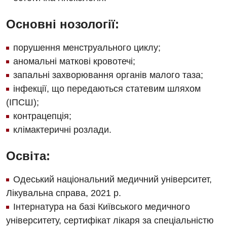
Оториноларингологія
Основні нозології:
Офтальмологічне відділення
порушення менструального циклу;
аномальні маткові кровотечі;
Проктологія
запальні захворювання органів малого таза;
Пульмонологія
інфекції, що передаються статевим шляхом
Ревматологія
(ІПСШ);
контрацепція;
Терапія
клімактеричні розлади.
Травматологія і ортопедія
Освіта:
Урологія
Одеський національний медичний університет,
Фізіотерапія
Лікувальна справа, 2021 р.
Хірургічне відділення
Інтернатура на базі Київського медичного
університету, сертифікат лікаря за спеціальністю