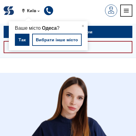
Київ
▲
×
Ваше місто
Одеса
?
Записатися на прийом
Так
Вибрати інше місто
Консультації -30%