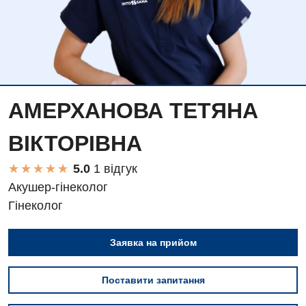
АМЕРХАНОВА ТЕТЯНА
ВІКТОРІВНА
★
★
★
★
★
★
★
★
★
★
1 вiдгук
Акушер-гінеколог
Гінеколог
Заявка на прийом
Поставити запитання
Вакансії