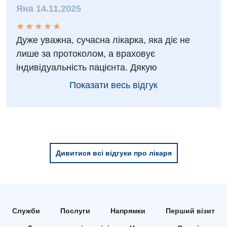
Яна 14.11.2025
Дитяча хірургія
★
★
★
★
★
★
★
★
★
★
Педіатрія
Дуже уважна, сучасна лікарка, яка діє не
лише за протоколом, а враховує
індивідуальність пацієнта. Дякую
Показати весь відгук
Дивитися всі відгуки про лікаря
Служби
Послуги
Напрямки
Перший візит