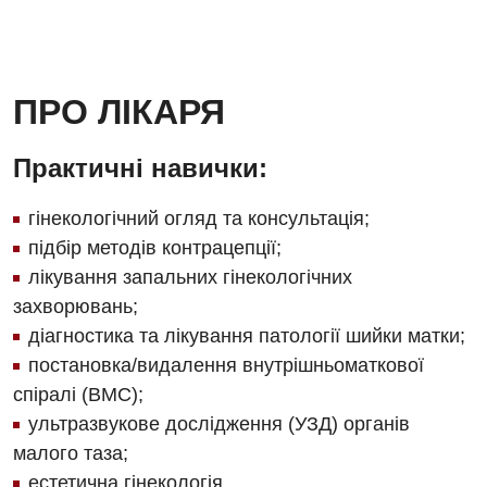
Безоплатні послуги
Вакцинація
Гастроентерологія
ПРО ЛІКАРЯ
Гематологія
Практичні навички:
Дерматовенерологія
гінекологічний огляд та консультація;
Дієтологія
підбір методів контрацепції;
Ендокринологія
лікування запальних гінекологічних
захворювань;
Кардіологія
діагностика та лікування патології шийки матки;
Мамологія
постановка/видалення внутрішньоматкової
спіралі (ВМС);
Медична психологія
ультразвукове дослідження (УЗД) органів
Неврологія
малого таза;
естетична гінекологія.
Онкологічне відділлення