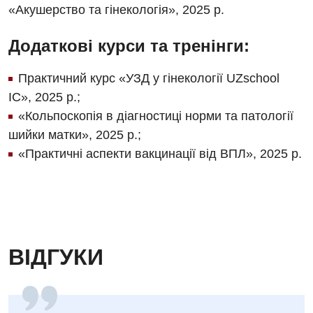
Для дітей
«Акушерство та гінекологія», 2025 р.
Дитяча алергологія
Додаткові курси та тренінги:
Дитяча гастроентерологія
Практичний курс «УЗД у гінекології UZschool
Дитяча гінекологія
ІС», 2025 р.;
Дитяча дерматовенерологія
«Кольпоскопія в діагностиці норми та патології
шийки матки», 2025 р.;
Дитяча ендокринологія
«Практичні аспекти вакцинації від ВПЛ», 2025 р.
Дитяча кардіоревматологія
Дитяча неврологія
Дитяча ортопедія і травматологія
ВІДГУКИ
Дитяча оториноларингологія
Дитяча офтальмологія
Дитяча урологія