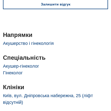
Залишити відгук
Заходи БПР
Діагностика
Інтернатура
Діагностичне відділення
Енциклопедія
Ендоскопічне відділення
Напрямки
Програма лояльності
Інструментальна діагностика
Акушерство і гінекологія
Відгуки
Рентгенографія
Спеціальність
Відео
УЗД
Декларування
Акушер-гінеколог
Гінеколог
Для дорослих
Національний скринінг здоров’я 40+
Акушерство і гінекологія
Клініки
Українська
Алергологія, імунологія
Київ, вул. Дніпровська набережна, 25 (ліфт
Російська
відсутній)
Андрологія