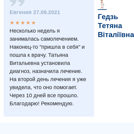
Вакансії
Евгения 27.09.2021
Заходи БПР
Діагностика
Гедзь
★
★
★
★
★
★
★
★
★
★
Тетяна
Інтернатура
Діагностичне відділення
Несколько недель я
Віталіївна
Енциклопедія
Ендоскопічне відділення
занималась самолечением.
Наконец-то "пришла в себя" и
Програма лояльності
Інструментальна діагностика
пошла к врачу. Татьяна
Відгуки
Рентгенографія
Витальевна установила
диагноз, назначила лечение.
Відео
УЗД
Декларування
На второй день лечения я уже
увидела, что оно помогает.
Для дорослих
Національний скринінг здоров’я 40+
Через 10 дней все прошло.
Акушерство і гінекологія
Благодарю! Рекомендую.
Українська
Алергологія, імунологія
Російська
Андрологія