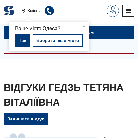
Київ
▲
×
Ваше місто
Одеса
?
Записатися на прийом
Так
Вибрати інше місто
Консультації -30%
ВІДГУКИ ГЕДЗЬ ТЕТЯНА
ВІТАЛІЇВНА
Залишити відгук