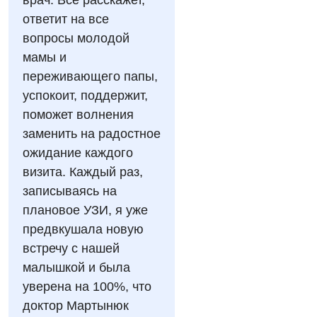
врач. Всё расскажет,
Для дорослих
Національний скринінг здоров’я 40+
ответит на все
Акушерство і гінекологія
вопросы молодой
Українська
мамы и
Алергологія, імунологія
Російська
переживающего папы,
Андрологія
успокоит, поддержит,
поможет волнения
Безоплатні послуги
заменить на радостное
Вакцинація
ожидание каждого
визита. Каждый раз,
Гастроентерологія
записываясь на
Гематологія
плановое УЗИ, я уже
предвкушала новую
Дерматовенерологія
встречу с нашей
Дієтологія
малышкой и была
уверена на 100%, что
Ендокринологія
доктор Мартынюк
Кардіологія