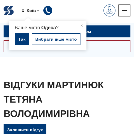
Київ
▲
×
Ваше місто
Одеса
?
Записатися на прийом
Так
Вибрати інше місто
Консультації -30%
ВІДГУКИ МАРТИНЮК
ТЕТЯНА
ВОЛОДИМИРІВНА
Залишити відгук