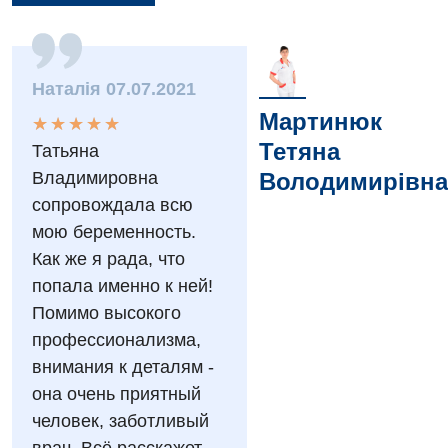
Наталія 07.07.2021
Мартинюк
★
★
★
★
★
★
★
★
★
★
Тетяна
Татьяна
Вакансії
Владимировна
Володимирівна
Заходи БПР
Діагностика
сопровождала всю
мою беременность.
Інтернатура
Діагностичне відділення
Как же я рада, что
Енциклопедія
Ендоскопічне відділення
попала именно к ней!
Помимо высокого
Програма лояльності
Інструментальна діагностика
профессионализма,
Відгуки
Рентгенографія
внимания к деталям -
она очень приятный
Відео
УЗД
Декларування
человек, заботливый