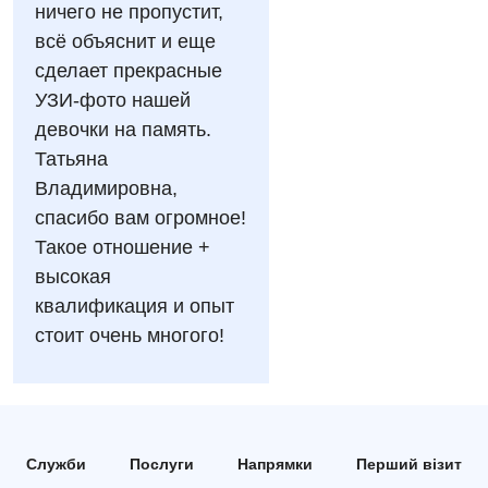
ничего не пропустит,
всё объяснит и еще
Мамологія
сделает прекрасные
Медична психологія
УЗИ-фото нашей
девочки на память.
Неврологія
Татьяна
Онкологічне відділлення
Владимировна,
спасибо вам огромное!
Оториноларингологія
Такое отношение +
Офтальмологічне відділення
высокая
Проктологія
квалификация и опыт
стоит очень многого!
Пульмонологія
Ревматологія
Терапія
Служби
Послуги
Напрямки
Перший візит
Травматологія і ортопедія