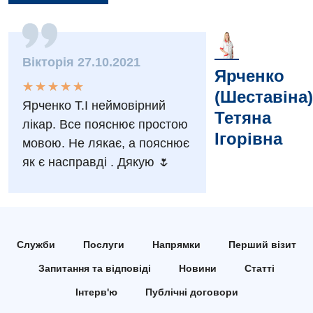
Заходи БПР
Діагностика
Інтернатура
Діагностичне відділення
Вікторія 27.10.2021
Енциклопедія
Ярченко
Ендоскопічне відділення
★
★
★
★
★
★
★
★
★
★
(Шеставіна)
Програма лояльності
Інструментальна діагностика
Ярченко Т.І неймовірний
Тетяна
лікар. Все пояснює простою
Відгуки
Рентгенографія
Ігорівна
мовою. Не лякає, а пояснює
Відео
УЗД
як є насправді . Дякую 🌷
Декларування
Для дорослих
Національний скринінг здоров’я 40+
Акушерство і гінекологія
Українська
Служби
Послуги
Напрямки
Перший візит
Алергологія, імунологія
Російська
Запитання та відповіді
Новини
Статті
Андрологія
Інтерв'ю
Публічні договори
Безоплатні послуги