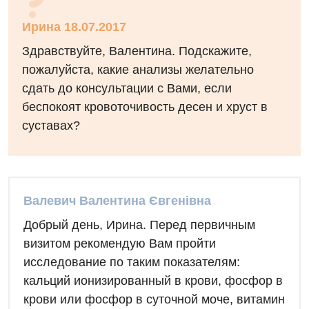
Ирина 18.07.2017
Здравствуйте, Валентина. Подскажите,
Вакансії
пожалуйста, какие анализы желательно
Заходи БПР
Діагностика
сдать до консультации с Вами, если
беспокоят кровоточивость десен и хруст в
Інтернатура
Діагностичне відділення
суставах?
Енциклопедія
Ендоскопічне відділення
Програма лояльності
Інструментальна діагностика
Відгуки
Рентгенографія
Валевич Валентина Євгенівна
Відео
Добрый день, Ирина. Перед первичным
УЗД
Декларування
визитом рекомендую Вам пройти
Для дорослих
исследование по таким показателям:
Національний скринінг здоров’я 40+
кальций ионизированный в крови, фосфор в
Акушерство і гінекологія
крови или фосфор в суточной моче, витамин
Українська