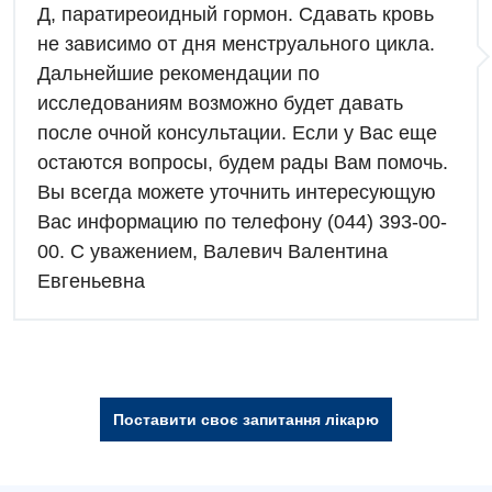
Д, паратиреоидный гормон. Сдавать кровь
Алергологія, імунологія
Російська
не зависимо от дня менструального цикла.
Андрологія
Дальнейшие рекомендации по
Безоплатні послуги
исследованиям возможно будет давать
после очной консультации. Если у Вас еще
Вакцинація
остаются вопросы, будем рады Вам помочь.
Гастроентерологія
Вы всегда можете уточнить интересующую
Вас информацию по телефону (044) 393-00-
Гематологія
00. С уважением, Валевич Валентина
Дерматовенерологія
Евгеньевна
Дієтологія
Ендокринологія
Кардіологія
Поставити своє запитання лікарю
Мамологія