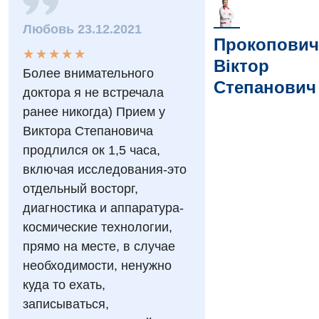
Любовь 23.12.2021
Прокопович
★
★
★
★
★
★
★
★
★
★
Віктор
Более внимательного
Степанович
Вакансії
доктора я не встречала
ранее никогда) Прием у
Заходи БПР
Діагностика
Виктора Степановича
Інтернатура
продлился ок 1,5 часа,
Діагностичне відділення
включая исследования-это
Енциклопедія
Ендоскопічне відділення
отдельный восторг,
Програма лояльності
диагностика и аппаратура-
Інструментальна діагностика
космические технологии,
Відгуки
Рентгенографія
прямо на месте, в случае
Відео
УЗД
необходимости, ненужно
Декларування
куда то ехать,
Для дорослих
записываться,
Національний скринінг здоров’я 40+