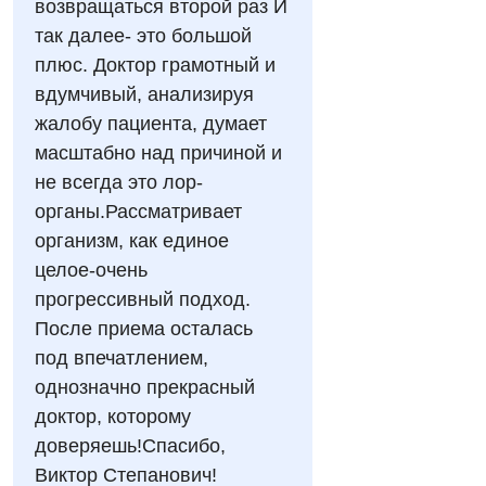
возвращаться второй раз И
Акушерство і гінекологія
так далее- это большой
Українська
Алергологія, імунологія
плюс. Доктор грамотный и
Російська
вдумчивый, анализируя
Андрологія
жалобу пациента, думает
Безоплатні послуги
масштабно над причиной и
не всегда это лор-
Вакцинація
органы.Рассматривает
Гастроентерологія
организм, как единое
целое-очень
Гематологія
прогрессивный подход.
Дерматовенерологія
После приема осталась
под впечатлением,
Дієтологія
однозначно прекрасный
Ендокринологія
доктор, которому
доверяешь!Спасибо,
Кардіологія
Виктор Степанович!