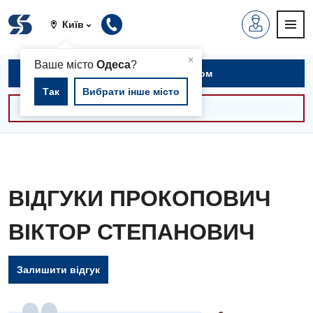
Київ
▲
×
Ваше місто
Одеса
?
Записатися на прийом
Так
Вибрати інше місто
Консультації -30%
ВІДГУКИ ПРОКОПОВИЧ
ВІКТОР СТЕПАНОВИЧ
Залишити відгук