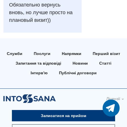
Мамологія
Обязательно вернусь
вновь, но лучше просто на
Медична психологія
плановый визит))
Неврологія
Онкологічне відділлення
Оториноларингологія
Служби
Послуги
Напрямки
Перший візит
Офтальмологічне відділення
Запитання та відповіді
Новини
Статті
Проктологія
Інтерв'ю
Публічні договори
Пульмонологія
Ревматологія
Ліцензії
Терапія
Записатися на прийом
Травматологія і ортопедія