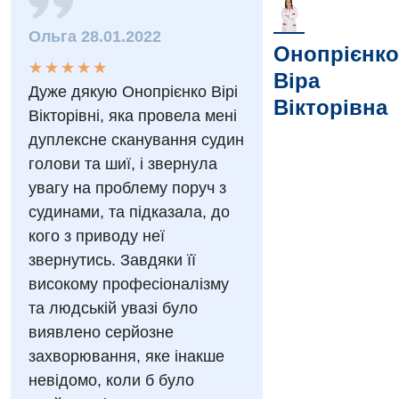
Ольга 28.01.2022
Онопрієнко
Вакансії
★
★
★
★
★
★
★
★
★
★
Віра
Дуже дякую Онопрієнко Вірі
Заходи БПР
Діагностика
Вікторівна
Вікторівні, яка провела мені
Інтернатура
дуплексне сканування судин
Діагностичне відділення
голови та шиї, і звернула
Енциклопедія
Ендоскопічне відділення
увагу на проблему поруч з
Програма лояльності
судинами, та підказала, до
Інструментальна діагностика
кого з приводу неї
Відгуки
Рентгенографія
звернутись. Завдяки її
Відео
УЗД
високому професіоналізму
Декларування
та людській увазі було
Для дорослих
виявлено серйозне
Національний скринінг здоров’я 40+
захворювання, яке інакше
Акушерство і гінекологія
невідомо, коли б було
Українська