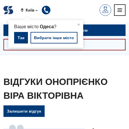
Київ
▲
×
Ваше місто
Одеса
?
Записатися на прийом
Так
Вибрати інше місто
Консультації -30%
ВІДГУКИ ОНОПРІЄНКО
ВІРА ВІКТОРІВНА
Залишити відгук