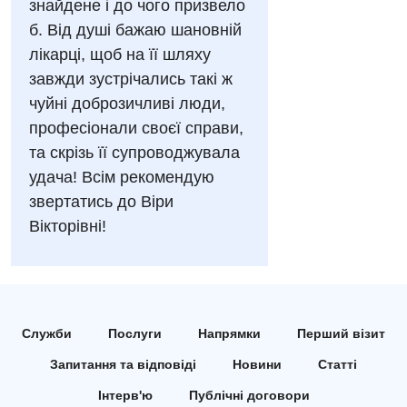
Алергологія, імунологія
знайдене і до чого призвело
Російська
б. Від душі бажаю шановній
Андрологія
лікарці, щоб на її шляху
Безоплатні послуги
завжди зустрічались такі ж
чуйні доброзичливі люди,
Вакцинація
професіонали своєї справи,
Гастроентерологія
та скрізь її супроводжувала
удача! Всім рекомендую
Гематологія
звертатись до Віри
Дерматовенерологія
Вікторівні!
Дієтологія
Ендокринологія
Кардіологія
Служби
Послуги
Напрямки
Перший візит
Запитання та відповіді
Новини
Статті
Мамологія
Інтерв'ю
Публічні договори
Медична психологія