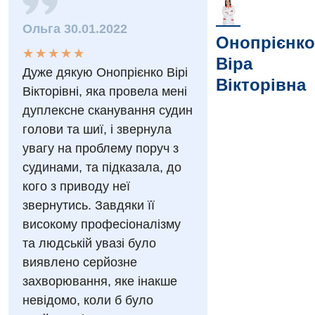
Ольга 30.01.2022
Онопрієнко
Вакансії
★
★
★
★
★
★
★
★
★
★
Віра
Заходи БПР
Діагностика
Дуже дякую Онопрієнко Вірі
Вікторівна
Вікторівні, яка провела мені
Інтернатура
Діагностичне відділення
дуплексне сканування судин
Енциклопедія
Ендоскопічне відділення
голови та шиї, і звернула
увагу на проблему поруч з
Програма лояльності
Інструментальна діагностика
судинами, та підказала, до
Відгуки
Рентгенографія
кого з приводу неї
звернутись. Завдяки її
Відео
УЗД
Декларування
високому професіоналізму
та людській увазі було
Для дорослих
Національний скринінг здоров’я 40+
виявлено серйозне
Акушерство і гінекологія
захворювання, яке інакше
Українська
невідомо, коли б було
Алергологія, імунологія