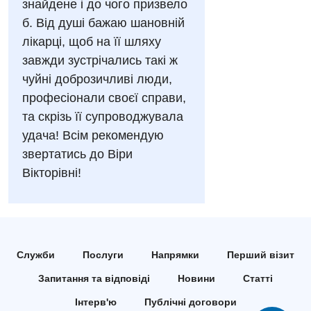
Російська
знайдене і до чого призвело
Андрологія
б. Від душі бажаю шановній
лікарці, щоб на її шляху
Безоплатні послуги
завжди зустрічались такі ж
Вакцинація
чуйні доброзичливі люди,
професіонали своєї справи,
Гастроентерологія
та скрізь її супроводжувала
Гематологія
удача! Всім рекомендую
звертатись до Віри
Дерматовенерологія
Вікторівні!
Дієтологія
Ендокринологія
Кардіологія
Служби
Послуги
Напрямки
Перший візит
Мамологія
Запитання та відповіді
Новини
Статті
Медична психологія
Інтерв'ю
Публічні договори