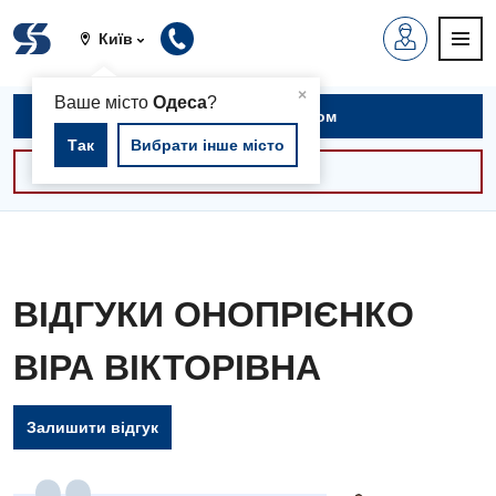
Київ
▲
×
Ваше місто
Одеса
?
Записатися на прийом
Так
Вибрати інше місто
Консультації -30%
ВІДГУКИ ОНОПРІЄНКО
ВІРА ВІКТОРІВНА
Залишити відгук