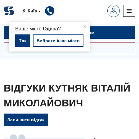
Київ
▲
×
Ваше місто
Одеса
?
Записатися на прийом
Так
Вибрати інше місто
Консультації -30%
ВІДГУКИ КУТНЯК ВІТАЛІЙ
МИКОЛАЙОВИЧ
Залишити відгук