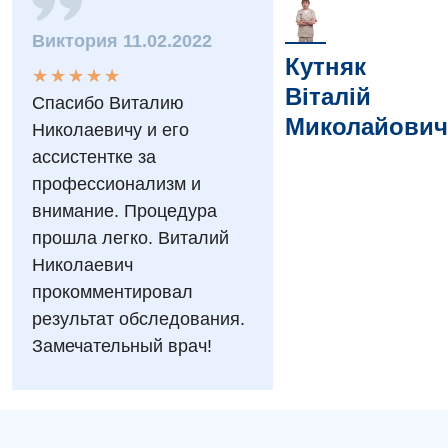
Вакансії
Виктория 11.02.2022
Заходи БПР
Діагностика
Кутняк
★
★
★
★
★
★
★
★
★
★
Інтернатура
Діагностичне відділення
Віталій
Спасибо Виталию
Миколайович
Енциклопедія
Ендоскопічне відділення
Николаевичу и его
ассистентке за
Програма лояльності
Інструментальна діагностика
профессионализм и
Відгуки
Рентгенографія
внимание. Процедура
прошла легко. Виталий
Відео
УЗД
Декларування
Николаевич
прокомментировал
Для дорослих
Національний скринінг здоров’я 40+
результат обследования.
Акушерство і гінекологія
Замечательный врач!
Українська
Алергологія, імунологія
Російська
Андрологія