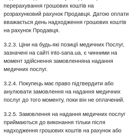
перерахування грошових коштів на
Дитяча ендокринологія
розрахунковий рахунок Продавця. Датою оплати
Дитяча кардіоревматологія
вважається день надходження грошових коштів
на рахунок Продавця.
Дитяча неврологія
3.2.3. Ціни на будь-які позиції медичних Послуг,
Дитяча ортопедія і травматологія
зазначені на сайті into-sana.ua, є чинними на
Дитяча оториноларингологія
момент здійснення замовленняна надання
медичних послуг.
Дитяча офтальмологія
Дитяча урологія
3.2.4. Покупець має право підтвердити або
анулювати замовлення на надання медичних
Дитяча хірургія
послуг до того моменту, поки він не оплачений.
Педіатрія
3.2.5. Замовлення на надання медичних послуг
приймаються до виконання тільки після
надходження грошових коштів на рахунок або