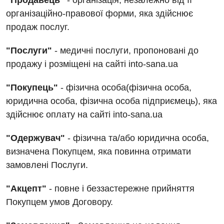
"Продавець"
- організація, незалежно від її
організаційно-правової форми, яка здійснює
продаж послуг.
"Послуги"
- медичні послуги, пропоновані до
продажу і розміщені на сайті into-sana.ua
"Покупець"
- фізична особа(фізична особа,
юридична особа, фізична особа підприємець), яка
здійснює оплату на сайті into-sana.ua
Вакансії
"Одержувач"
- фізична та/або юридична особа,
визначена Покупцем, яка повинна отримати
Заходи БПР
Діагностика
замовлені Послуги.
Інтернатура
Діагностичне відділення
"Акцепт"
- повне і беззастережне прийняття
Енциклопедія
Ендоскопічне відділення
Покупцем умов Договору.
Програма лояльності
Інструментальна діагностика