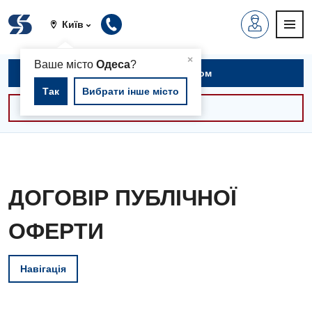
Київ
▲
×
Ваше місто
Одеса
?
Записатися на прийом
Так
Вибрати інше місто
Консультації -30%
ДОГОВІР ПУБЛІЧНОЇ
ОФЕРТИ
Навігація