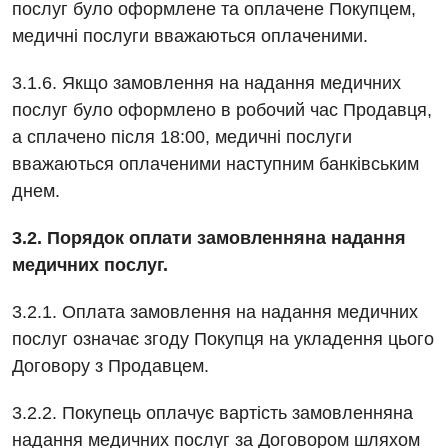
послуг було оформлене та оплачене Покупцем,
Ревматологія
медичні послуги вважаються оплаченими.
Терапія
3.1.6. Якщо замовлення на надання медичних
Травматологія і ортопедія
послуг було оформлено в робочий час Продавця,
а сплачено після 18:00, медичні послуги
Урологія
вважаються оплаченими наступним банківським
Фізіотерапія
днем.
Хірургічне відділення
3.2. Порядок оплати замовленняна надання
медичних послуг.
Для дітей
3.2.1. Оплата замовлення на надання медичних
Дитяча алергологія
послуг означає згоду Покупця на укладення цього
Дитяча гастроентерологія
Договору з Продавцем.
Дитяча гінекологія
3.2.2. Покупець оплачує вартість замовленняна
Дитяча дерматовенерологія
надання медичних послуг за Договором шляхом