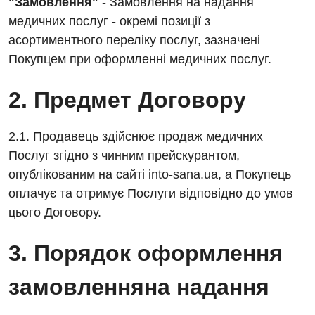
"Замовлення"
- Замовлення на надання
Відгуки
Рентгенографія
медичних послуг - окремі позиції з
асортиментного переліку послуг, зазначені
Відео
УЗД
Покупцем при оформленні медичних послуг.
Декларування
Для дорослих
Національний скринінг здоров’я 40+
2. Предмет Договору
Акушерство і гінекологія
Українська
2.1. Продавець здійснює продаж медичних
Алергологія, імунологія
Російська
Послуг згідно з чинним прейскурантом,
Андрологія
опублікованим на сайті into-sana.ua, а Покупець
оплачує та отримує Послуги відповідно до умов
Безоплатні послуги
цього Договору.
Вакцинація
3. Порядок оформлення
Гастроентерологія
замовленняна надання
Гематологія
Дерматовенерологія