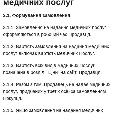
медичних послуг
Дієтологія
3.1. Формування замовлення.
Ендокринологія
3.1.1. Замовлення на надання медичних послуг
Кардіологія
оформляються в робочий час Продавця.
Мамологія
3.1.2. Вартість замовлення на надання медичних
Медична психологія
послуг включає вартість медичних Послуг.
Неврологія
3.1.3. Вартість всіх видів медичних Послуг
Онкологічне відділлення
позначена в розділі "Ціни" на сайті Продавця.
Оториноларингологія
3.1.4. Разом з тим, Продавець не надає медичних
Офтальмологічне відділення
послуг, придбаних у третіх осіб за замовленням
Покупця.
Проктологія
3.1.5. Якщо замовлення на надання медичних
Пульмонологія