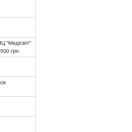
Ц "Медісвіт"
500 грн.
ace