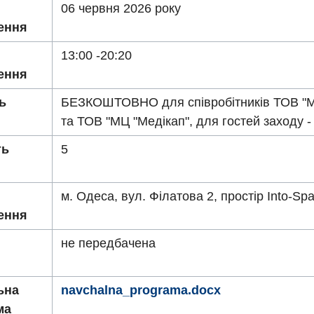
06 червня 2026 року
ення
13:00 -20:20
ення
ь
БЕЗКОШТОВНО для співробітників ТОВ "М
та ТОВ "МЦ "Медікап", для гостей заходу - 
ть
5
м. Одеса, вул. Філатова 2, простір Into-Sp
ення
не передбачена
ьна
navchalna_programa.docx
ма