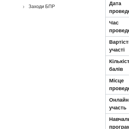
Дата
Заходи БПР
провед
Час
провед
Вартіст
участі
Кількіс
балів
Місце
провед
Онлайн
участь
Навчал
програ