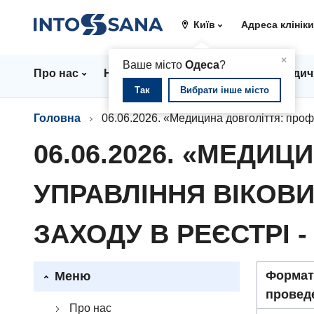
Київ
Адреса клінік
▲
×
Ваше місто
Одеса
?
Про нас
Напрямки
Ціни
Лікарі
Медич
Так
Вибрати інше місто
Головна
06.06.2026. «Медицина довголіття: профі
06.06.2026. «МЕДИ
УПРАВЛІННЯ ВІКОВИ
ЗАХОДУ В РЕЄСТРІ -
Формат
Меню
провед
Про нас