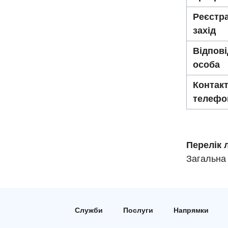
Реєстра
захід
Відпов
особа
Контак
телефо
Перелік 
Загальна 
Служби
Послуги
Напрямки