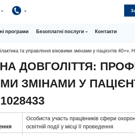
и
З
ні програми
Безоплатні послуги
Контакти
лактика та управління віковими змінами у пацієнтів 40+». Н
ЦИНА ДОВГОЛІТТЯ: ПРОФ
МИ ЗМІНАМИ У ПАЦІЄНТ
 1028433
Особиста участь працівників сфери охорон
ення
освітній події у місці її проведення