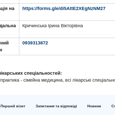
ція на
https://forms.gle/di5AttE2XEgNzNM27
ідальна
Кричинська Ірина Вікторівна
тний
0939313872
н
лікарських спеціальностей:
практика - сімейна медицина, всі лікарські спеціально
Перший візит
Запитання та відповіді
Новини
Ст