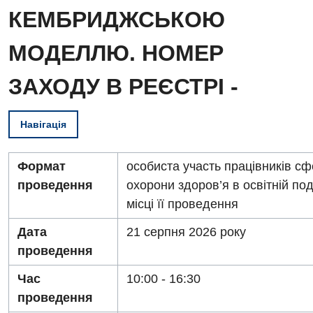
КЕМБРИДЖСЬКОЮ
МОДЕЛЛЮ. НОМЕР
ЗАХОДУ В РЕЄСТРІ -
Вакансії
Навігація
Заходи БПР
Діагностика
Формат
особиста участь працівників с
Інтернатура
Діагностичне відділення
проведення
охорони здоров’я в освітній поді
Енциклопедія
Ендоскопічне відділення
місці її проведення
Програма лояльності
Інструментальна діагностика
Дата
21 серпня 2026 року
Відгуки
проведення
Рентгенографія
Відео
Час
10:00 - 16:30
УЗД
Декларування
проведення