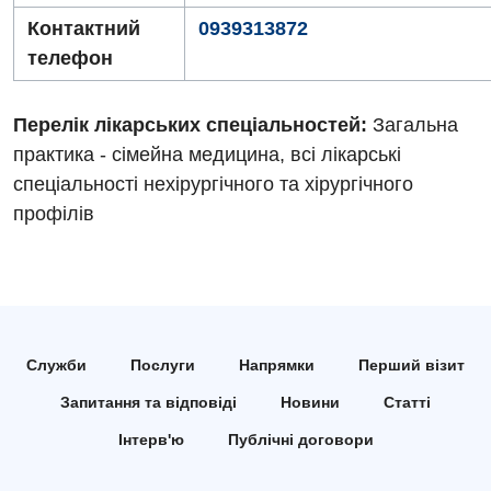
Контактний
0939313872
Мамологія
телефон
Медична психологія
Перелік лікарських спеціальностей:
Загальна
Неврологія
практика - сімейна медицина, всі лікарські
Онкологічне відділлення
спеціальності нехірургічного та хірургічного
профілів
Оториноларингологія
Офтальмологічне відділення
Проктологія
Пульмонологія
Служби
Послуги
Напрямки
Перший візит
Ревматологія
Запитання та відповіді
Новини
Статті
Терапія
Інтерв'ю
Публічні договори
Травматологія і ортопедія