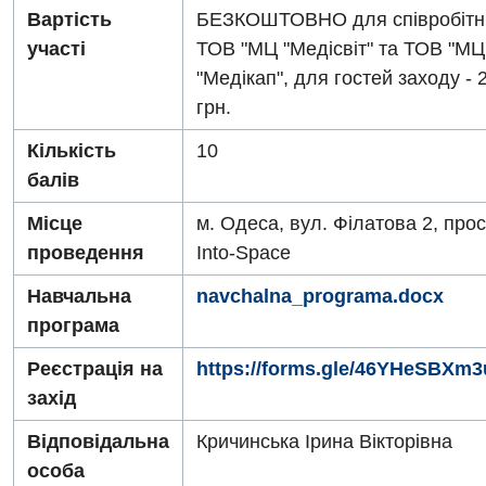
Для дорослих
Національний скринінг здоров’я 40+
Вартість
БЕЗКОШТОВНО для співробітн
участі
ТОВ "МЦ "Медісвіт" та ТОВ "МЦ
Акушерство і гінекологія
Українська
"Медікап", для гостей заходу - 
Алергологія, імунологія
грн.
Російська
Андрологія
Кількість
10
балів
Безоплатні послуги
Місце
м. Одеса, вул. Філатова 2, прос
Вакцинація
проведення
Into-Space
Гастроентерологія
Навчальна
navchalna_programa.docx
Гематологія
програма
Дерматовенерологія
Реєстрація на
https://forms.gle/46YHeSBXm3
захід
Дієтологія
Відповідальна
Кричинська Ірина Вікторівна
Ендокринологія
особа
Кардіологія