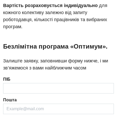
Вартість розраховується індивідуально
для
Для дорослих
Національний скринінг здоров’я 40+
кожного колективу залежно від запиту
роботодавця, кількості працівників та вибраних
Акушерство і гінекологія
Українська
програм.
Алергологія, імунологія
Російська
Андрологія
Безлімітна програма «Оптимум».
Безоплатні послуги
Залиште заявку, заповнивши форму нижче, і ми
Вакцинація
зв’яжемося з вами найближчим часом
Гастроентерологія
ПІБ
Гематологія
Дерматовенерологія
Пошта
Дієтологія
Ендокринологія