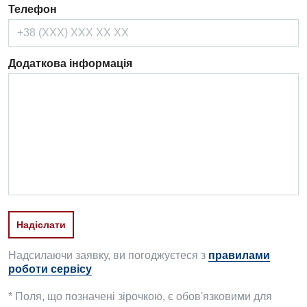
Телефон
Кардіологія
Мамологія
Додаткова інформація
Медична психологія
Неврологія
Онкологічне відділлення
Оториноларингологія
Офтальмологічне відділення
Проктологія
Пульмонологія
Надсилаючи заявку, ви погоджуєтеся з
правилами
Ревматологія
роботи сервісу
Терапія
* Поля, що позначені зірочкою, є обов'язковими для