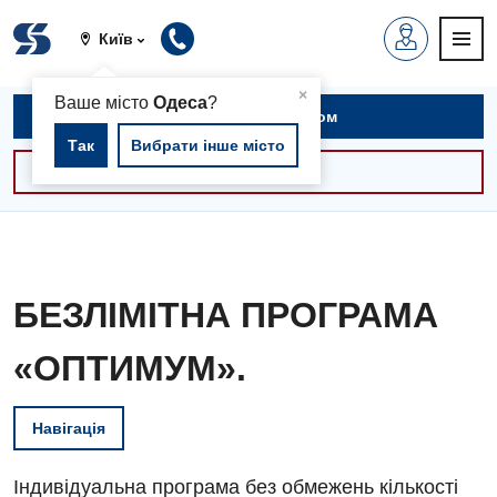
Київ
▲
×
Ваше місто
Одеса
?
Записатися на прийом
Так
Вибрати інше місто
Консультації -30%
БЕЗЛІМІТНА ПРОГРАМА
«ОПТИМУМ».
Навігація
Індивідуальна програма без обмежень кількості