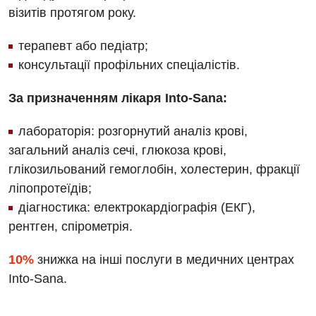
візитів протягом року.
терапевт або педіатр;
консультації профільних спеціалістів.
За призначенням лікаря Into-Sana:
лабораторія: розгорнутий аналіз крові,
Вакансії
загальний аналіз сечі, глюкоза крові,
Заходи БПР
Діагностика
глікозильований гемоглобін, холестерин, фракції
Інтернатура
ліпопротеїдів;
Діагностичне відділення
діагностика: електрокардіографія (ЕКГ),
Енциклопедія
Ендоскопічне відділення
рентген, спірометрія.
Програма лояльності
Інструментальна діагностика
10%
знижка на інші послуги в медичних центрах
Відгуки
Рентгенографія
Into-Sana.
Відео
УЗД
Декларування