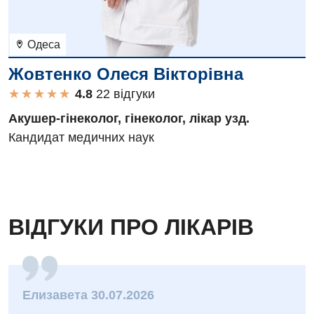
Одеса
Жовтенко Олеся Вікторівна
★
★
★
★
★
★
★
★
★
★
22 вiдгуки
Акушер-гінеколог, гінеколог, лікар узд.
Кандидат медичних наук
ВІДГУКИ ПРО ЛІКАРІВ
Елизавета 30.07.2026