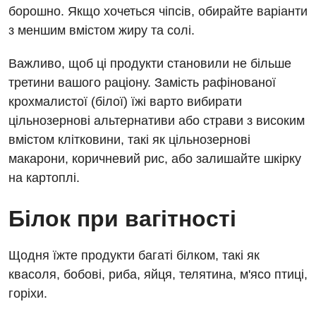
Декларування
борошно. Якщо хочеться чіпсів, обирайте варіанти
з меншим вмістом жиру та солі.
Для дорослих
Національний скринінг здоров’я 40+
Акушерство і гінекологія
Важливо, щоб ці продукти становили не більше
Українська
третини вашого раціону. Замість рафінованої
Алергологія, імунологія
Російська
крохмалистої (білої) їжі варто вибирати
Андрологія
цільнозернові альтернативи або страви з високим
вмістом клітковини, такі як цільнозернові
Безоплатні послуги
макарони, коричневий рис, або залишайте шкірку
Вакцинація
на картоплі.
Гастроентерологія
Білок при вагітності
Гематологія
Щодня їжте продукти багаті білком, такі як
Дерматовенерологія
квасоля, бобові, риба, яйця, телятина, м'ясо птиці,
Дієтологія
горіхи.
Ендокринологія