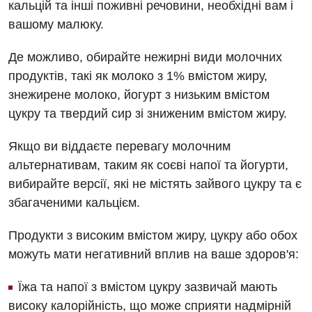
кальцій та інші поживні речовини, необхідні вам і
Травматологія і ортопедія
вашому малюку.
Урологія
Де можливо, обирайте нежирні види молочних
продуктів, такі як молоко з 1% вмістом жиру,
Фізіотерапія
знежирене молоко, йогурт з низьким вмістом
Хірургічне відділення
цукру та твердий сир зі зниженим вмістом жиру.
Для дітей
Якщо ви віддаєте перевагу молочним
альтернативам, таким як соєві напої та йогурти,
Дитяча алергологія
вибирайте версії, які не містять зайвого цукру та є
Дитяча гастроентерологія
збагаченими кальцієм.
Дитяча гінекологія
Продукти з високим вмістом жиру, цукру або обох
Дитяча дерматовенерологія
можуть мати негативний вплив на ваше здоров'я:
Дитяча ендокринологія
Їжа та напої з вмістом цукру зазвичай мають
високу калорійність, що може сприяти надмірній
Дитяча кардіоревматологія