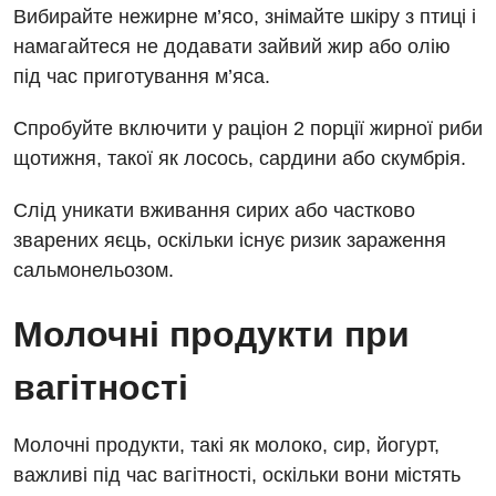
Вибирайте нежирне м’ясо, знімайте шкіру з птиці і
Кардіологія
намагайтеся не додавати зайвий жир або олію
під час приготування м’яса.
Мамологія
Спробуйте включити у раціон 2 порції жирної риби
Медична психологія
щотижня, такої як лосось, сардини або скумбрія.
Неврологія
Слід уникати вживання сирих або частково
Онкологічне відділлення
зварених яєць, оскільки існує ризик зараження
Оториноларингологія
сальмонельозом.
Офтальмологічне відділення
Молочні продукти при
Проктологія
вагітності
Пульмонологія
Ревматологія
Молочні продукти, такі як молоко, сир, йогурт,
важливі під час вагітності, оскільки вони містять
Терапія