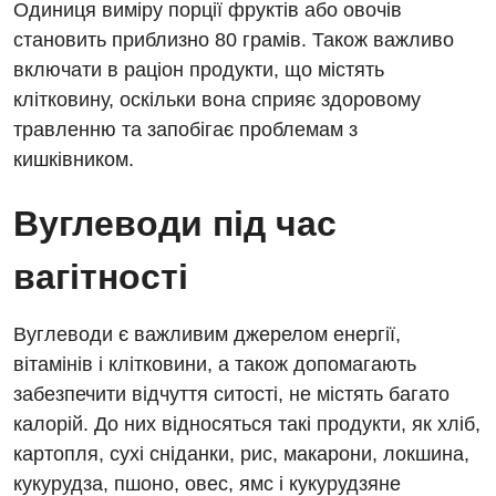
Одиниця виміру порції фруктів або овочів
становить приблизно 80 грамів. Також важливо
включати в раціон продукти, що містять
клітковину, оскільки вона сприяє здоровому
травленню та запобігає проблемам з
кишківником.
Вуглеводи під час
Вакансії
Заходи БПР
Діагностика
вагітності
Інтернатура
Діагностичне відділення
Вуглеводи є важливим джерелом енергії,
Енциклопедія
Ендоскопічне відділення
вітамінів і клітковини, а також допомагають
забезпечити відчуття ситості, не містять багато
Програма лояльності
Інструментальна діагностика
калорій. До них відносяться такі продукти, як хліб,
Відгуки
Рентгенографія
картопля, сухі сніданки, рис, макарони, локшина,
Відео
кукурудза, пшоно, овес, ямс і кукурудзяне
УЗД