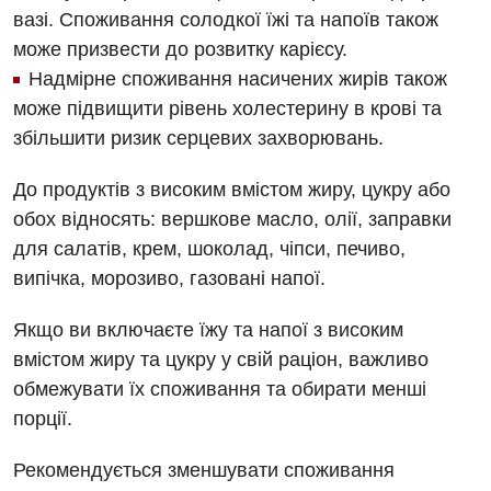
вазі. Споживання солодкої їжі та напоїв також
Дитяча неврологія
може призвести до розвитку карієсу.
Надмірне споживання насичених жирів також
Дитяча ортопедія і травматологія
може підвищити рівень холестерину в крові та
Дитяча оториноларингологія
збільшити ризик серцевих захворювань.
Дитяча офтальмологія
До продуктів з високим вмістом жиру, цукру або
Дитяча урологія
обох відносять: вершкове масло, олії, заправки
для салатів, крем, шоколад, чіпси, печиво,
Дитяча хірургія
випічка, морозиво, газовані напої.
Педіатрія
Якщо ви включаєте їжу та напої з високим
вмістом жиру та цукру у свій раціон, важливо
обмежувати їх споживання та обирати менші
порції.
Рекомендується зменшувати споживання