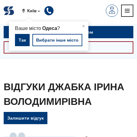
Київ
▲
×
Ваше місто
Одеса
?
Записатися на прийом
Так
Вибрати інше місто
Консультації -30%
ВІДГУКИ ДЖАБКА ІРИНА
ВОЛОДИМИРІВНА
Залишити відгук