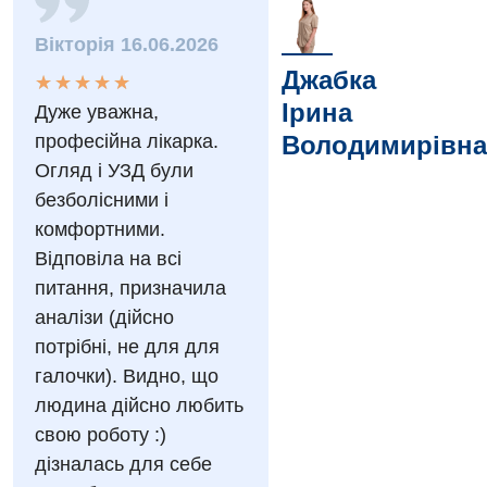
Вакансії
Вікторія 16.06.2026
Джабка
★
★
★
★
★
★
★
★
★
★
Заходи БПР
Діагностика
Ірина
Дуже уважна,
Інтернатура
Діагностичне відділення
професійна лікарка.
Володимирівна
Огляд і УЗД були
Енциклопедія
Ендоскопічне відділення
безболісними і
Програма лояльності
Інструментальна діагностика
комфортними.
Відповіла на всі
Відгуки
Рентгенографія
питання, призначила
Відео
УЗД
аналізи (дійсно
Декларування
потрібні, не для для
Для дорослих
Національний скринінг здоров’я 40+
галочки). Видно, що
людина дійсно любить
Акушерство і гінекологія
Українська
свою роботу :)
Алергологія, імунологія
дізналась для себе
Російська