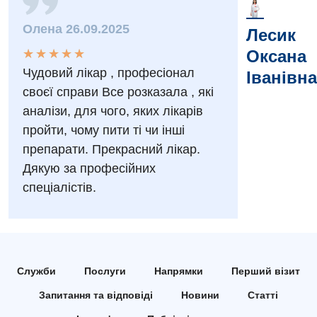
Заходи БПР
Діагностика
Олена 26.09.2025
Лесик
Інтернатура
Діагностичне відділення
★
★
★
★
★
★
★
★
★
★
Оксана
Чудовий лікар , професіонал
Іванівна
Енциклопедія
Ендоскопічне відділення
своєї справи Все розказала , які
Програма лояльності
Інструментальна діагностика
аналізи, для чого, яких лікарів
пройти, чому пити ті чи інші
Відгуки
Рентгенографія
препарати. Прекрасний лікар.
Відео
УЗД
Дякую за професійних
Декларування
спеціалістів.
Для дорослих
Національний скринінг здоров’я 40+
Акушерство і гінекологія
Українська
Алергологія, імунологія
Російська
Служби
Послуги
Напрямки
Перший візит
Андрологія
Запитання та відповіді
Новини
Статті
Безоплатні послуги