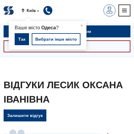
Київ
▲
×
Ваше місто
Одеса
?
Записатися на прийом
Так
Вибрати інше місто
Консультації -30%
ВІДГУКИ ЛЕСИК ОКСАНА
ІВАНІВНА
Залишити відгук
Вакансії